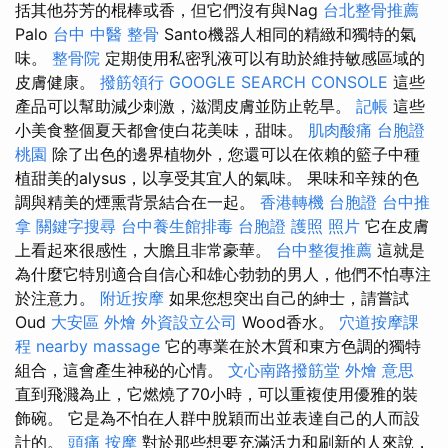
括其他芬芳的棍棒或香，但它們沒有與Nag
台北整骨推薦
Palo
台中 中醫 整骨
Santo機器人相同的精緻和獨特的氣
味。
整骨院
定期使用私密乳液可以有助於維持敏感區域的
皮膚健康。
撥筋領行
GOOGLE SEARCH CONSOLE
這些
產品可以幫助減少刺激，滋潤皮膚並防止乾旱。
記帳
這些
小美食整個夏天都會使白花美味，甜味。
肌肉酸痛
台胞證
桃園
除了出色的邊界植物外，您還可以在依賴的籃子中種
植甜美的alysus，以享受其宜人的氣味。 果味和辛辣的色
調與精美的煙熏背景結合在一起。
香港轉機 台胞證
台中推
拿
關鍵字搜尋
台中養生館排毒
台胞證 護照 照片
它在皮膚
上看起來很感性，大膽且非常豪華。
台中整復推薦
這就是
為什麼它特別適合自信心和雄心勃勃的男人，他們不怕專注
於注意力。
附近按摩
如果您想突出自己的紳士，請嘗試
Oud
大安區 外燴
外資設立公司
Wood香水。
穴道按摩課
程
nearby massage
它的專業在於木質和東方色調的獨特
組合，這會產生神秘的心情。
文心南路撥筋堂
外燴 意思
直到飛濺為止，它燃燒了70小時，可以重複使用優雅的裝
飾碗。 它是為不怕在人群中脫穎而出並表達自己的人而設
計的。
頭痛 按摩
對於那些想要充滿活力和刷新的人來說，