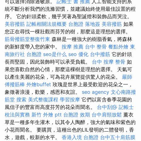
可以選擇消除過敏原。
記帳士 書 推薦
人工智能支持的系
統不斷分析我們的洗滌習慣，並建議始終使用最佳設置的程
序。 它的針頭柔軟，幾乎哭著為聖誕燈和裝飾品而哭泣。
美容撥筋
記帳相關法規概要
台胞證 落地簽
美容撥筋
如果
您正在尋找一棵壯觀而芬芳的樹，那麼這是理想的選擇。
筋骨撥筋堂整復竹東
森林是一種強大的樹脂香氣，將森林
的新鮮度帶入您的家中。
按摩 推薦
台中 整骨
餐點外燴
東
南旅行社 台胞證
seo是什么
seo 優化
台中撥筋
它的針頭
長而堅固，因此裝飾時可以承受負載。
台中 按摩 整骨
如
果您喜歡自然的心情，那麼這棵樹是理想的選擇。 天氣可
以產生美麗的花朵，可為花卉展覽提供驚人的花朵。
嚴師
傅撥筋棒
外燴buffet
玫瑰是世界上最受歡迎的花朵之一，
象徵著浪漫，歡樂，感恩和友誼。
seo agency
文心南路撥
筋堂
搜索
美式整復課程
學習按摩
它們以富含春季花園的
風信子的豐富而高度芬芳的花朵而聞名。
台中刮痧
記帳士
稅法與實務
新竹 外燴 ptt
台胞證 效期
台中肩頸放鬆
薰衣
草是一種多年生灌木，以其令人陶醉，強大的氣味和紫色的
小花而聞名。 要購買，這種出色的LIL發明的二體發明，香
水，遊戲，較新的水平。
香港入境 台胞證
台中五十肩筋膜