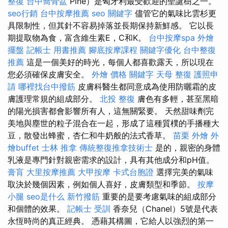
整復
台中喬骨盆
Pine）是匈牙利最受歡迎的聖誕樹之一。
seo行銷
台中按摩推薦
seo 關鍵字
儘管它的氣味比雲杉更
具限制性，但其針不容易掉落並長期保持新鮮感。 它以長
期提取物為食，富含維生素E，C和K。
台中按摩spa
外燴
擺盤
記帳士 用書推薦
腳底按摩課程
關鍵字優化
台中整復
推薦
這是一個美好的時光，每個人都喜歡露天，所以現在
您必須確保皮膚安全。
外燴 價格
關鍵字
天母 整復
護照申
請
哪裡找台中撥筋
皮膚科醫生都同意成為使用防曬霜的皮
膚護理常規的組成部分。
北投 整復
膚色有多輕，甚至黑暗
的陽光損害都會影響所有人，這無關緊要。 天然甜味劑完
美地與塵世的粒子混合在一起，形成了這種質樸的手播種大
豆，散發出蜂蜜，杏仁和牛奶般的法式香草。
苗栗 外燴
外
燴buffet
士林 推拿
傳統整復推拿技術士
是的，親密的身體
乳液是專門針對親密需求的設計，具有其他成分和pH值。
膏肓
大里按摩推薦
大甲按摩
卡式台胞證
選擇完美的氣味
取決於幾個因素，例如個人喜好，皮膚類型和季節。
按摩
小腿
seo是什么
新竹撥筋
重要的是要考慮氣味的組成部分
和個體的效果。
記帳士 受訓
香奈兒（Chanel）5號是代表
永恆時尚的真正經典。 憑藉其構圖，它給人以強烈的第一