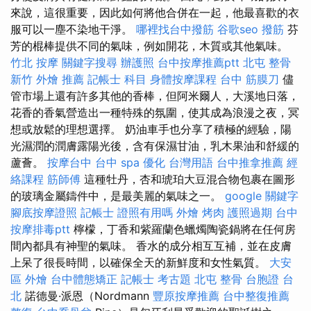
來說，這很重要，因此如何將他合併在一起，他最喜歡的衣
服可以一塵不染地干淨。
哪裡找台中撥筋
谷歌seo
撥筋
芬
芳的棍棒提供不同的氣味，例如開花，木質或其他氣味。
竹北 按摩
關鍵字搜尋
辦護照
台中按摩推薦ptt
北屯 整骨
新竹 外燴 推薦
記帳士 科目
身體按摩課程
台中 筋膜刀
儘
管市場上還有許多其他的香棒，但阿米爾人，大溪地日落，
花香的香氣營造出一種特殊的氛圍，使其成為浪漫之夜，冥
想或放鬆的理想選擇。 奶油車手也分享了積極的經驗，陽
光濕潤的潤膚露陽光後，含有保濕甘油，乳木果油和舒緩的
蘆薈。
按摩台中
台中 spa
優化 台灣用語
台中推拿推薦
經
絡課程
筋師傅
這種牡丹，杏和琥珀大豆混合物包裹在圖形
的玻璃金屬鑄件中，是最美麗的氣味之一。
google 關鍵字
腳底按摩證照
記帳士 證照有用嗎
外燴 烤肉
護照過期
台中
按摩排毒ptt
檸檬，丁香和紫羅蘭色蠟燭陶瓷鍋將在任何房
間內都具有神聖的氣味。 香水的成分相互互補，並在皮膚
上呆了很長時間，以確保全天的新鮮度和女性氣質。
大安
區 外燴
台中體態矯正
記帳士 考古題
北屯 整骨
台胞證 台
北
諾德曼·派恩（Nordmann
豐原按摩推薦
台中整復推薦