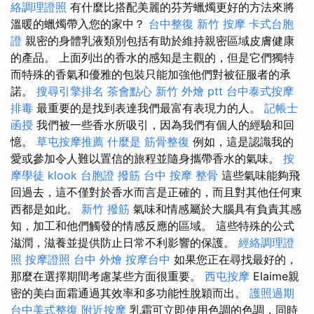
絡調理證照
有什麼比搭配美麗的芬芳蠟燭更好的方法來將
溫暖的蠟燭帶入您的家中？
台中整復
新竹 按摩
卡式台胞
證
親密的身體乳液類別包括有助於維持親密區域皮膚健康
的產品。 上面列出的香水的感知是主觀的，但是它們獨特
而特殊的香氣和優雅的包裝只能加強他們對被征服者的承
諾。
搜尋引擎排名
茶會點心
新竹 外燴 ptt
台中泰式按摩
排毒
最重要的是找到表達我們最富有表現力的人。
記帳士
函授
我們被一些香水所吸引，因為我們有個人的經驗和回
憶。
草屯按摩推薦
什麼是
筋骨整復
例如，這是認識我的
愛或參加令人難以置信的旅程並隨身攜帶香水的氣味。
按
摩學徒
klook 台胞證
撥筋
台中 按摩 整骨
這些氣味能夠飛
回過去，這不僅對於香水而言是正確的，而且對其他任何東
西都是如此。
新竹 撥筋
氣味和情感屬於大腦具有負責其感
知，加工和他們觸發的情感反應的區域。 這些特殊的公式
滋潤，滋養並提供防止日常不利影響的保護。
經絡調理證
照
按摩證照
台中 外燴
按摩台中
如果您正在尋找最好的，
那麼在選擇期間考慮某些方面很重要。
西屯按摩
Elaime親
密的美白面霜通過其效率和多功能性脫穎而出。
護照過期
台中美式整復
附近按摩
乳霜可立即使用色調的色調，同時