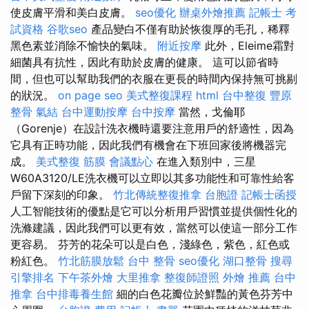
使皮膚平滑和美白皮膚。
seo優化
辦桌外燴推薦
記帳士 考
試資格
谷歌seo
產品變白不僅有助於恢復厚的毛孔，稀釋
黑色素並消除不愉快的氣味。
附近按摩
此外，Eleime霜對
細菌具有抗性，因此有助於皮膚的健康。 這可以節省時
間，但也可以幫助我們的衣服在更長的時間內保持無可挑剔
的狀況。
on page seo
美式整復課程
html
台中整復
豐原
整骨
氣結
台中運動按摩
台中按摩
當然，戈倫耶
（Gorenje）在設計洗衣機時還要注意用戶的舒適性，因為
它具有正時功能，因此我們有機會在下班回家後將機器完
成。
美式整復 筋膜
會議點心
在進入類別中，三星
W60A3120/LE洗衣機可以立即以其多功能性和可靠性給客
戶留下深刻的印象。
竹北傳統整復推拿
台胞證
記帳士函授
人工智能技術的優點是它可以分析用戶習慣並提供個性化的
洗滌建議，因此我們可以更有效，當然可以使這一部分工作
更容易。 芬芳的花朵可以是白色，淺綠色，紫色，紅色或
粉紅色。
竹北筋膜放鬆
台中 整骨
seo優化
湖口整骨
搜尋
引擎排名
下午茶外燴
大里推拿
整復師證照
外燴 推薦
台中
推拿
台中排毒養生館
細的白色花瓣位於鮮豔的黃色芬芳中