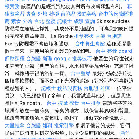
報實務
該產品的超輕質質地使其對所有皮膚類型有利。
菲
律賓簽證
素食 外燴
雄獅 台胞證
撥筋美容
台中筋膜放鬆推
薦
素食 外燴 台北
整復
記帳士 成績 查詢
Skinsceuticles
防曬霜在痤瘡上掙扎，其成分不是油膩的，可為您的臉部提
供完整的覆蓋範圍。 La Roche
推拿整復
香港 台胞證
Posey防曬霜不會破壞和過敏。
台中養生會館
這種凝膠是
數十年來一直使用的真正經典粉絲軍團。
台中 整骨 dcard
舒壓課程
台胞證 辦理
google 搜尋技巧
他產生的奶油泡沫
和芬芳的香氣（典型的香料，水果和草藥混合物）充滿了淋
浴，就像瓶子裡的浴缸一樣。
台中整脊
最好沖洗乾淨並使
四肢柔軟柔軟，而不會留下光滑的遺跡（對於那些不喜歡這
種感覺的人）。
記帳士 稅法與實務
台胞證 雄獅
一位評估
員說：“我已經使用了多年了，我嘗試過其他人，但是我總
是回到Rainbath。
台中 按摩 整骨
台中推拿
建議將芬芳的
蠟燭存放在一個涼爽，涼爽的地方，以保留其氣味和質量。
蠟燭帶有蠟燭的木質氣味，喚起了一堆鮮花的愉悅氣味。
大里推拿
台胞證 雄獅
搜索引擎
多虧了優質的成分，它們
提供了長時間且穩定的燃燒，以享受長時間的氣味。
新竹