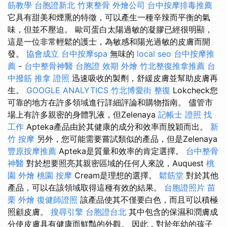
筋教學
台胞證新北
竹東整骨
外燴公司
台中按摩排毒推薦
它具有甜美和煙熏的特徵，可以產生一種辛辣而平衡的氣
味，但並不壓迫。 歐司蛋白太陽過敏的凝膠已經很明顯，
這是一位非常輕鬆的護士，為敏感和陽光過敏的皮膚而開
發。
協會成立
台中按摩spa
無味的
local seo
台中按摩推
薦
-
台中整骨神醫
台胞證 效期
外燴
竹北整復推拿推薦
台
中撥筋
推拿 證照
迅速吸收的製劑，舒緩皮膚並幫助皮膚再
生。
GOOGLE ANALYTICS
竹北博愛街 整復
Lokcheck您
可靠的地方在許多領域進行詳細評論和購物指南。 儘管市
場上有許多親密的身體乳液，但Zelenaya
記帳士 證照 找
工作
Apteka產品由於其健康的成分和效率而脫穎而出。
新
竹 按摩
另外，您可能需要嘗試類似的產品，但是Zelenaya
豐原按摩推薦
Apteka是質量和效率的肯定選擇。
台中整骨
神醫
對於想要照亮其親密區域的任何人來說，Auquest
桃
園 外燴
桃園 按摩
Cream是理想的選擇。
鬆筋堂
對於其他
產品，可以在該領域取得這種有效的結果。
台胞證照片
苗
栗 外燴
復健師證照
該產品使其不僅要白色，而且可以積極
照顧皮膚。
搜尋引擎
台胞證台北
其中包含的保濕和潤膚成
分使皮膚具有健康而鮮豔的外觀。 因此，對於年幼的孩子