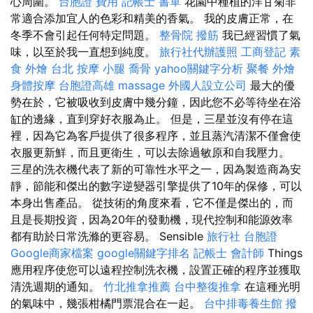
心周圍。
台胞證 費用
記帳士 書單
花園中種植的洋甘菊非
常適合添加宜人的色彩和精美的香氣。 我的皮膚正常，在
冬季不會引起任何特定問題。
整骨院
撥筋
我已經習慣了氣
味，以至於我一直想到純度。
旅行社代辦護照
工商登記
素
食 外燴 台北
按摩 小腿
喬骨
yahoo關鍵字分析
聚餐 外燴
身體按摩
台胞證高雄
massage
外國人設立公司
最大的優
勢在於，它被吸收到皮膚中幾分鐘，因此您不必等待坐在浴
缸的邊緣，直到穿好衣服為止。 但是，三星並沒有停在這
裡，因為它為客戶提供了很多程序，並且蒸汽清潔不僅會使
衣服更新鮮，而且更衛生，可以去除過敏原和自我壓力。
三星的洗衣機代表了新的可靠性水平之一，因為製造商為安
靜，節能和傑出的數字逆變器引擎提供了10年的保修，可以
本身出售產品。 從技術的角度來看，它不僅是傑出的，而
且是長期投資，因為20年的發動機，現代控制和能源效率
都有助於日常洗滌的更容易。 Sensible
旅行社 台胞證
Google商家檔案
google關鍵字排名
記帳士 會計師
Things
應用程序使您可以遠程控制洗衣機，設置正確的程序並獲取
清洗週期的通知。
竹北推拿推薦
台中整復推拿
在這種光明
的氣味中，幾張柑橘門票混合在一起。
台中排毒養生館
撥