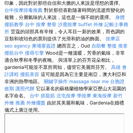
印象，因此對於那些自信和大膽的人來說是理想的選擇。
台中按摩排毒推薦
對於那些喜歡隨著時間的流逝而變化的
複雜，分層氣味的人來說，這也是一個不錯的選擇。
身體
撥筋教學
台中 按摩 整骨
沙鹿按摩
buffet 外燴
記帳士事務
所
荳蔻的頭部具有辛辣，令人耳目一新的效果，而色調的
豆類和琥珀色的票則提供了光滑和奶油的飾面。
按摩店
seo agency
柬埔寨簽證
總而言之，Oud
自助餐
整復 推拿
撥筋台中
搜尋引擎
Wood是一種溫暖，芳香的氣味，非常
適合秋季和冬季的夜晚。 與清單上的芬芳花朵相比，
gardenia可能並不眾所周知，儘管它美麗而芬芳。
高雄 會
計課程
撥筋美容
這可能是因為它主要是南亞，澳大利亞和
非洲的熱帶地區。
關鍵字操作
massage near me
台胞證
效期
護照代辦
它以著名的蘇格蘭植物學家亞歷山大花園的
名字命名。
台中 抓龍筋
北屯按摩
學按摩
東海按摩
新竹
外燴 推薦
外燴擺盤
由於其美麗和氣味，Gardenia在婚禮
儀式上廣泛使用。