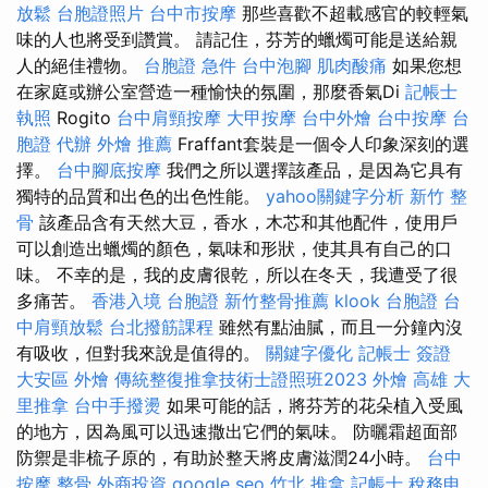
放鬆
台胞證照片
台中市按摩
那些喜歡不超載感官的較輕氣
味的人也將受到讚賞。 請記住，芬芳的蠟燭可能是送給親
人的絕佳禮物。
台胞證 急件
台中泡腳
肌肉酸痛
如果您想
在家庭或辦公室營造一種愉快的氛圍，那麼香氣Di
記帳士
執照
Rogito
台中肩頸按摩
大甲按摩
台中外燴
台中按摩
台
胞證 代辦
外燴 推薦
Fraffant套裝是一個令人印象深刻的選
擇。
台中腳底按摩
我們之所以選擇該產品，是因為它具有
獨特的品質和出色的出色性能。
yahoo關鍵字分析
新竹 整
骨
該產品含有天然大豆，香水，木芯和其他配件，使用戶
可以創造出蠟燭的顏色，氣味和形狀，使其具有自己的口
味。 不幸的是，我的皮膚很乾，所以在冬天，我遭受了很
多痛苦。
香港入境 台胞證
新竹整骨推薦
klook 台胞證
台
中肩頸放鬆
台北撥筋課程
雖然有點油膩，而且一分鐘內沒
有吸收，但對我來說是值得的。
關鍵字優化
記帳士 簽證
大安區 外燴
傳統整復推拿技術士證照班2023
外燴 高雄
大
里推拿
台中手撥燙
如果可能的話，將芬芳的花朵植入受風
的地方，因為風可以迅速撒出它們的氣味。 防曬霜超面部
防禦是非梳子原的，有助於整天將皮膚滋潤24小時。
台中
按摩 整骨
外商投資
google seo
竹北 推拿
記帳士 稅務申