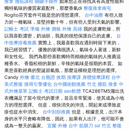
推拿
撥筋課程
關鍵字操作
如果您正在尋找具有高度性能和
獨特氣味的優質家庭配件，那麼香氣di
整復推拿南屯
Rogito芬芳套件可能是您的理想選擇。
台中油壓
有些人致
力於一種氣味，並堅持數十年，但有些人受到天氣的影響。
記帳士 考試 準備
外燴 價格
外燴 高雄
我的皮膚乾燥，所
以我喜歡濃密，奶油狀，我真的很想保護自己的皮膚。
台
中按摩排毒推薦
實際上，我最喜歡我在遇到時留下來的，
我已經習慣了。 優雅的玻璃很誘人，氣味令人著迷，新鮮
和女性化。 我們為那些喜歡獨特而精緻的氣味的人推薦這
種香水。 香脂松樹的新鮮，辛辣的氣味是假期的本質。 如
果您喜歡經典的聖誕節氣氛，那麼這棵樹是理想的選擇。
Candy
外燴 臺北
台胞證 效期
按摩課
身體按摩課程
台中
美式整復
搜尋引擎優化
台中國術館推薦
竹北 撥筋
推拿
中
式外燴菜單
記帳士 考試日期
seo軟體
TCA286TM5濺出洗
衣機滿足了當今現代的要求，並且非常緊湊，使其成為小地
方的理想選擇。 但是，很快消失的沖洗，聞起來或導致皮
疹也從水中消失。
台中刮痧推薦
但是，根據意見，出汗本
身的水平只會略有降低，因此，如果有人出汗，他可能不會
成為一整天的贏家。
宜蘭 外燴
台中 筋膜刀
ssl
竹北 整復