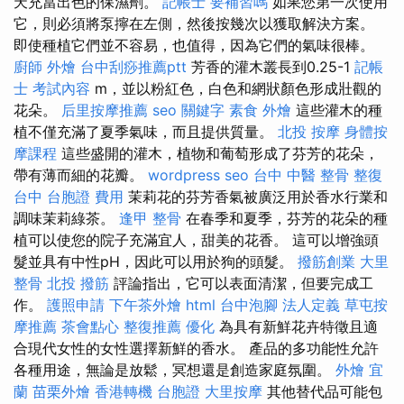
天充當出色的保濕劑。
記帳士 要補習嗎
如果您第一次使用
它，則必須將泵擰在左側，然後按幾次以獲取解決方案。
即使種植它們並不容易，也值得，因為它們的氣味很棒。
廚師 外燴
台中刮痧推薦ptt
芳香的灌木叢長到0.25-1
記帳
士 考試內容
m，並以粉紅色，白色和網狀顏色形成壯觀的
花朵。
后里按摩推薦
seo 關鍵字
素食 外燴
這些灌木的種
植不僅充滿了夏季氣味，而且提供質量。
北投 按摩
身體按
摩課程
這些盛開的灌木，植物和葡萄形成了芬芳的花朵，
帶有薄而細的花瓣。
wordpress seo
台中 中醫 整骨
整復
台中
台胞證 費用
茉莉花的芬芳香氣被廣泛用於香水行業和
調味茉莉綠茶。
逢甲 整骨
在春季和夏季，芬芳的花朵的種
植可以使您的院子充滿宜人，甜美的花香。 這可以增強頭
髮並具有中性pH，因此可以用於狗的頭髮。
撥筋創業
大里
整骨
北投 撥筋
評論指出，它可以表面清潔，但要完成工
作。
護照申請
下午茶外燴
html
台中泡腳
法人定義
草屯按
摩推薦
茶會點心
整復推薦
優化
為具有新鮮花卉特徵且適
合現代女性的女性選擇新鮮的香水。 產品的多功能性允許
各種用途，無論是放鬆，冥想還是創造家庭氛圍。
外燴 宜
蘭
苗栗外燴
香港轉機 台胞證
大里按摩
其他替代品可能包