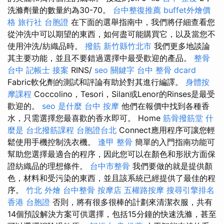
洗滌劑量的數量約為30-70。
台中整復推薦
buffet外燴價
格
旅行社 台胞證
在下面的選舉指南中，我們將仔細查看您
從沖洗中可以期望的東西，如何盡可能購買它，以及當您不
使用沖洗/紡織品時。
撥筋 新竹縣竹北市
我們更多地談論
其主要功能，並且不要錯過選擇中最受歡迎的產品。
整骨
台中
記帳士 接案
RINS/
seo 關鍵字
台中 整骨 dcard
Fabric軟化劑的測試和評論有助於對其進行編譯。
身體按
摩課程
Coccolino，Tesori，Silan或Lenor的Rinses是最受
歡迎的。
seo 是什麼
台中 按摩
他們在報價中找到各種香
水，只需選擇您最喜歡的香水即可。 Home
筋骨撥筋堂
什
麼是
台北撥筋課程
台胞證台北
Connect應用程序可讓您輕
鬆使用手機控制洗衣機。
逢甲 整骨
簡單的入門指南功能可
幫助您選擇最適合的程序，因此您可以在顏色和形狀方面保
證紡織品的理想條件。
台中市整骨
我們要做的就是提供顏
色，材料和受污染的東西，並且該系統已經提供了最佳的程
序。
竹北 外燴
台中整骨
按摩店
五權路按摩
搜尋引擎排名
香港 台胞證
否則，將有很多很棒的計劃來清潔衣服，共有
14個預設解決方案可供選擇，包括15分鐘的快速洗滌，甚至