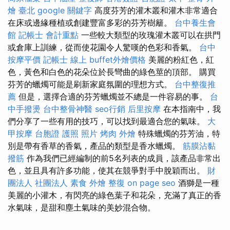
燴 臺北
google 關鍵字
高度芬芳的灌木叢和灌木非常適合
在床或邊緣種植或創建豐富多彩的芬芳樹籬。
台中養生會
館
記帳士 會計重點
一些較大類型的玫瑰灌木叢可以在拱門
或倉庫上訓練，從而使花園令人驚嘆的色彩和香氣。
台中
按摩平價
記帳士 線上
buffet外燴價格
美麗的粉紅色，紅
色，黃色和白色的花朵位於長彎曲的綠色莖的頂部。 購買
芬芳的蠟燭可能是刷新家庭氛圍的理想方式。
台中整復推
薦
但是，選擇合適的芬芳蠟燭並不總是一件容易的事。
台
中手撥燙
台中整骨神醫
seo行銷
后里按摩
在本指南中，我
們分享了一些有用的技巧，可以找到最適合您的氣味。
大
甲按摩
台胞證 護照 照片
烤肉 外燴
特殊蠟燭的芬芳油，特
別是帶有香草的香氣，產品的類型是香水蠟燭。
筋膜沾黏
撥筋
作為我們已經編制的前5名列表的成員，該產品非常出
色，並且具有許多功能，使其在競爭對手中脫穎而出。
財
團法人 社團法人
素食 外燴
整復
on page seo
酒獅是一種
美麗的小灌木，有閃亮的綠色葉子和花朵，充滿了真正的香
水氣味，是甜和塵土氣味的美妙混合物。