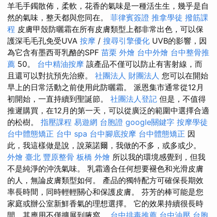
羊毛手鐲散佈，柔軟，花香的氣味是一種活生生，幾乎是自
然的氣味，整天都與您同在。
菲律賓簽證
推拿學徒
撥筋課
程
皮膚甲殼防曬霜在所有皮膚類型上都非常出色，可以保
護深毛毛孔免受UVA
按摩
/
搜尋引擎優化
UVB的影響，因
為它含有墨西哥乳酪的SPF
苗栗 外燴
台中外燴
台中整骨推
薦
50。
台中精油按摩
該產品不僅可以防止有害射線，而
且還可以對抗預先治療。
社團法人 財團法人
您可以在開始
早上的日常活動之前使用此防曬霜。 派恩集市通常從12月
初開始，一直持續到聖誕節。
社團法人登記
但是，不值得
推遲購買，在12月的第一天，可以從廣泛的範圍中選擇合適
的松樹。
指壓課程
易遊網 台胞證
google關鍵字
按摩學徒
台中體態矯正
台中 spa
台中腳底按摩
台中體態矯正
因
此，我這樣做是說，說萊諾爾，我做的不多，或多或少。
外燴 臺北
豐原整骨
板橋 外燴
所以我的環境感覺到，但我
不是純淨的沖洗氣味。 乳霜適合任何想要褪色和光滑皮膚
的人，無論皮膚類型如何。 產品的獨特配方可確保長期效
率長時間，同時輕輕關心和保護皮膚。 芬芳的棒可能是您
家庭或辦公室新鮮香氣的理想選擇。 它的效果持續很長時
間，其應用不僅擴展到腋窩。
台中排毒推薦
台中油壓
台胞