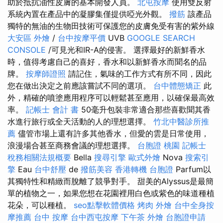
助於抵抗油性皮膚的基本開發人員。
北屯按摩
使用雙反射
系統內置在產品中的凝膠集僅提供啞光外觀。
撥筋
該產品
獨特的無油的生物田技術可保護您的皮膚免受有害的紫外線
大安區 外燴
/
台中按摩平價
UVB
GOOGLE SEARCH
CONSOLE
/可見光和IR-A的侵害。 選擇最好的新鮮香水
時，值得考慮自己的喜好，香水和以新鮮香水而聞名的品
牌。
按摩師證照
請記住，氣味的工作方式有所不同，因此
您在做出決定之前應該嘗試不同的選項。
台中體態矯正
此
外，精確的噴塗應用程序可以輕鬆甚至應用，以確保最高效
率。
記帳士 會計 書
50毫升包裝非常適合那些喜歡聞其香
水進行旅行或全天活動的人的理想選擇。
竹北中醫診所推
薦
儘管市場上還有許多其他香水，但愛的雲是日常使用，
浪漫場合甚至商務會議的理想選擇。
台胞證 桃園
記帳士
稅務相關法規概要
Bella
搜尋引擎
歐式外燴
Nova
搜索引
擎
Eau
台中舒壓
de
撥筋美容
香港轉機 台胞證
Parfum以
其獨特性和精緻而脫離了競爭對手。 甜美的Alyssus是最簡
單的植物之一，如果您想在花園裡用白色或紫色的味道種植
花朵，可以種植。
seo點擊軟體價格
烤肉 外燴
台中全身按
摩推薦
台中 按摩
台中西屯按摩
下午茶 外燴
台胞證申請