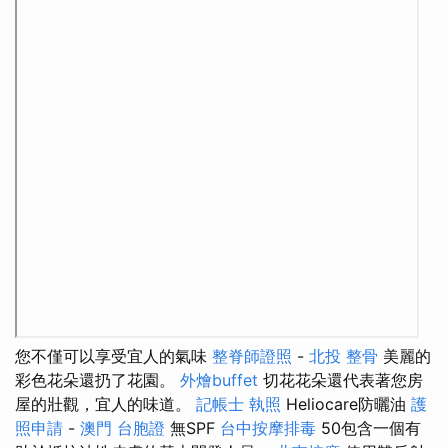
您不僅可以享受宜人的氣味
整脊師證照
-
北投 整骨
美麗的
彩色花朵還扔了花園。
外燴buffet
切花花朵還代表著您房
屋的壯觀，宜人的味道。
記帳士 執照
Heliocare防曬油
護
照申請
-
澳門 台胞證
無SPF
台中按摩排毒
50包含一個有