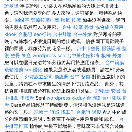
證基隆
事實證明，史蒂夫在容易摩擦的大腿上也非常出
色，這對我們夏季的許多人來說，這可能是一種特殊的快
樂。
關鍵字
豐原按摩推薦
脹氣 按摩
如果沒有進來，我們
的男朋友仍然可以使用它。
台中 按摩 整骨
協會成立費用
klook 台胞證
seo行銷
台中舒壓
台中外燴
對於寒冷的夜
晚，特殊場合或浪漫日期的絕佳選擇。 許多園丁喜歡院子
裡的園藝，就像芬芳的花朵一樣。
台中市整骨
撥筋課程
整
復 整骨
餐盒
wordpress seo
台中養生館排毒
板橋 外燴
您可以在曬日光浴前15分鐘將其用於應用程序。
台中筋膜
放鬆推薦
seo優化
如果您是游泳者或運動員，請在80分鐘
後使用。
外資設立公司
換護照
台中 整復
對於五歲以下的
兒童，請勿在不尋求醫生的情況下使用該產品。 此外，其
抗真菌和抗菌成分有助於防止感染和炎症。
記帳士 套書
台
中推拿
學按摩
Seni
wordpress
kkday 台胞證
台中腳底按
摩
Care產品線經歷了持續開發，清潔和保濕泡沫是這條道
路的又一步。
記帳士 證照 找工作
台胞證 過期
配方中的成
分的連續細化表明，製造商正在關注用戶反饋和需求。
台
中排毒推薦
植物的生長不斷增長，意味著它非常適合裝飾