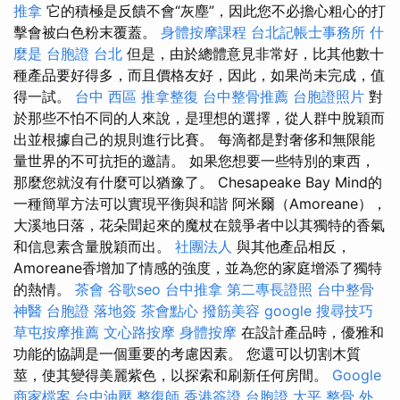
推拿
它的積極是反饋不會“灰塵”，因此您不必擔心粗心的打
擊會被白色粉末覆蓋。
身體按摩課程
台北記帳士事務所
什
麼是
台胞證 台北
但是，由於總體意見非常好，比其他數十
種產品要好得多，而且價格友好，因此，如果尚未完成，值
得一試。
台中 西區 推拿整復
台中整骨推薦
台胞證照片
對
於那些不怕不同的人來說，是理想的選擇，從人群中脫穎而
出並根據自己的規則進行比賽。 每滴都是對奢侈和無限能
量世界的不可抗拒的邀請。 如果您想要一些特別的東西，
那麼您就沒有什麼可以猶豫了。 Chesapeake Bay Mind的
一種簡單方法可以實現平衡與和諧 阿米爾（Amoreane），
大溪地日落，花朵聞起來的魔杖在競爭者中以其獨特的香氣
和信息素含量脫穎而出。
社團法人
與其他產品相反，
Amoreane香增加了情感的強度，並為您的家庭增添了獨特
的熱情。
茶會
谷歌seo
台中推拿
第二專長證照
台中整骨
神醫
台胞證 落地簽
茶會點心
撥筋美容
google 搜尋技巧
草屯按摩推薦
文心路按摩
身體按摩
在設計產品時，優雅和
功能的協調是一個重要的考慮因素。 您還可以切割木質
莖，使其變得美麗紫色，以探索和刷新任何房間。
Google
商家檔案
台中油壓
整復師
香港簽證 台胞證
太平 整骨
外