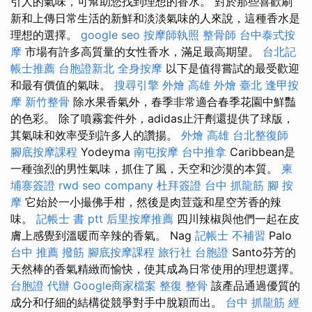
引人的氣味，可幫助您找到理想的香水。 對於那些喜歡刷
新和上傳日常生活的新鮮和淡淡氣味的人來說，這種香水是
理想的選擇。
google seo
按摩師執照
整骨師
台中泰式按
摩
市場有許多高質量的女性香水，滿足最高期望。
台北記
帳士推薦
台胞證新北
全身按摩
以下是值得嘗試的最受歡迎
和最有價值的氣味。
搜尋引擎
外燴 高雄
外燴 臺北
逢甲按
摩
新竹整骨
除水果香氣外，春季非常適合春季花園中鮮豔
的色彩。 除了噴霧套件外，adidas止汗劑還提供了球版，
其氣味和效率受到許多人的讚揚。
外燴 高雄
台北整復師
腳底按摩課程
Yodeyma
南屯按摩
台中推拿
Caribbean是
一種強烈的男性氣味，抓住了風，天空和沙漠的本質。
柬
埔寨簽證
rwd
seo company
杜拜簽證
台中 抓龍筋
腳 按
摩
它始於一小撮佛手柑，然後是肉荳蔻和星空芳香的辣
味。
記帳士 書 ptt
后里按摩推薦
四川辣椒與他們一起在皮
膚上感覺到溫暖而辛辣的香氣。 Nag
記帳士 不補習
Palo
台中 推薦 撥筋
腳底按摩課程
旅行社 台胞證
Santo芬芳的
天然棒的香氣精緻而愉快，使其成為日常使用的理想選擇。
台胞證 代辦
Google商家檔案
整復 整骨
該產品通過優質的
成分和仔細的結構從競爭對手中脫穎而出。
台中 抓龍筋
經