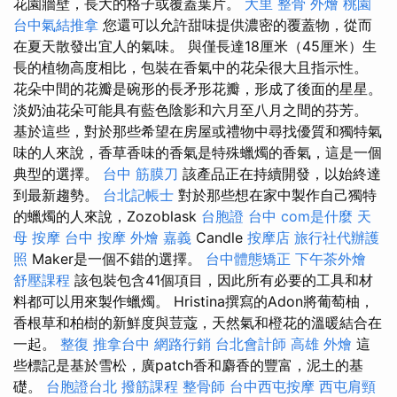
花園牆壁，長大的格子或覆蓋葉片。
大里 整骨
外燴 桃園
台中氣結推拿
您還可以允許甜味提供濃密的覆蓋物，從而
在夏天散發出宜人的氣味。 與僅長達18厘米（45厘米）生
長的植物高度相比，包裝在香氣中的花朵很大且指示性。
花朵中間的花瓣是碗形的長矛形花瓣，形成了後面的星星。
淡奶油花朵可能具有藍色陰影和六月至八月之間的芬芳。
基於這些，對於那些希望在房屋或禮物中尋找優質和獨特氣
味的人來說，香草香味的香氣是特殊蠟燭的香氣，這是一個
典型的選擇。
台中 筋膜刀
該產品正在持續開發，以始終達
到最新趨勢。
台北記帳士
對於那些想在家中製作自己獨特
的蠟燭的人來說，Zozoblask
台胞證 台中
com是什麼
天
母 按摩
台中 按摩
外燴 嘉義
Candle
按摩店
旅行社代辦護
照
Maker是一個不錯的選擇。
台中體態矯正
下午茶外燴
舒壓課程
該包裝包含41個項目，因此所有必要的工具和材
料都可以用來製作蠟燭。 Hristina撰寫的Adon將葡萄柚，
香根草和柏樹的新鮮度與荳蔻，天然氣和橙花的溫暖結合在
一起。
整復
推拿台中
網路行銷
台北會計師
高雄 外燴
這
些標記是基於雪松，廣patch香和麝香的豐富，泥土的基
礎。
台胞證台北
撥筋課程
整骨師
台中西屯按摩
西屯肩頸