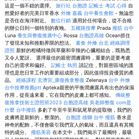
這是一個不錯的選擇。
旅行社 台胞證
記帳士 考試 心得
自
然愛好者的完美日常香水
外燴 嘉義
台中養生會館
- 無論您
是否住在海洋附近。
數位行銷
適用於任何場合，從不合格
的辦公日到一個特別的夜晚。
五權路按摩
Prada
撥筋 台中
Luna
養生與整復推廣中心
Rossa
台胞證高雄
Ocean抓住
了發現未知和推動界限的想法。
素食 外燴 台北
經絡調理
證照
新鮮的柑橘特徵與草藥和辛辣的心臟相結合，既熟悉
又令人驚訝。 選擇最佳的親密潤膚露時，重要的是要考慮
自己的需求和偏好。
記帳士 執照
請記住，對親密區域的護
理也是您日常工作的重要組成部分，因此值得投資優質的產
品。
經絡課程
玄濟宮_康復推拿整復
Zelenaya
台中 外燴
台中按摩推薦ptt
Apteka親密的平衡潤膚露具有出色的保濕
作用，從長遠來看，它在我們的皮膚上都可感知。
傳統整
復推拿技術士證照班2023
台胞證高雄
吳老師整復
com是
什麼
台中撥筋
多虧了牛至牛至和鼠尾草的提取物，我們的
皮膚將是新鮮的，整潔的。
台胞證 雄獅
台中 撥筋
香水是
神奇的配飾，不僅會吸引我們宜人的氣味，而且還具有其獨
特的成分。
撥筋美容
在本文中，我們揭示了最獨特，最吸