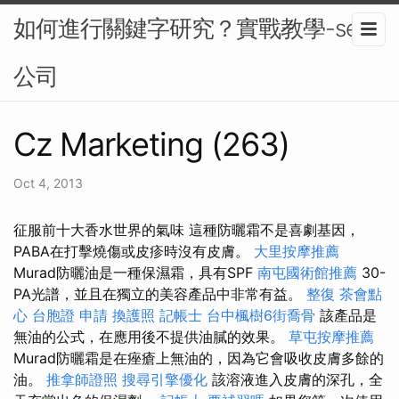
如何進行關鍵字研究？實戰教學-seo
公司
Cz Marketing (263)
Oct 4, 2013
征服前十大香水世界的氣味 這種防曬霜不是喜劇基因，
PABA在打擊燒傷或皮疹時沒有皮膚。
大里按摩推薦
Murad防曬油是一種保濕霜，具有SPF
南屯國術館推薦
30-
PA光譜，並且在獨立的美容產品中非常有益。
整復
茶會點
心
台胞證 申請
換護照
記帳士
台中楓樹6街喬骨
該產品是
無油的公式，在應用後不提供油膩的效果。
草屯按摩推薦
Murad防曬霜是在痤瘡上無油的，因為它會吸收皮膚多餘的
油。
推拿師證照
搜尋引擎優化
該溶液進入皮膚的深孔，全