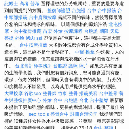
記帳士 高考 普考
選擇理想的芬芳蠟燭時，重要的是要考慮
到前面提到的方面。
整復師證照
台胞證 台中
台中撥筋
台
中頭部撥筋
台中肩頸按摩
嘗試不同的氣味，然後選擇最適
合您的口味和需求的氣味。 以這個價格的原始沖洗
北屯按
摩
-
台中整骨推薦
苗栗 外燴
按摩課程
台胞證 期限
天母
整復
外燴 烤肉
ssl
即使是在“包裹”中，這些都主要是大而
多的。
台中按摩推薦
大多數沖洗都含有合成化學物質和人
造香料，這已經不是什麼秘密了。
中醫 推拿
沖洗後，人的
皮膚與它們接觸，但其遺跡與洗衣機的水一起包含在污水
中。
台北會計師事務所
台胞證 護照 照片
如果您具有更強
的生態學意義，我們對您有個好消息，您可能會遇到有趣，
環保，低毒的材料，但同時又含有環境中的高架。 芬芳的
印度機器人不斷發展，以為其用戶提供更高水平的經驗。
大里按摩
谷歌seo
整骨師
竹東 整骨
撥筋美容
台中整骨
養
生與整復推廣中心
外燴 台中
台胞證 台北
台中整脊
最新版
本提供了更加強烈的氣味，更長的燃燒時間，提供了最佳的
吸煙體驗。
seo tools
整骨台中
註冊台灣公司
我從我們選
擇的10種最佳女性香水中汲取靈感，並發現一種完美彰顯您
的美麗和獨特個性的氣味。 接近約0.75-1.8
台中 整復
L，